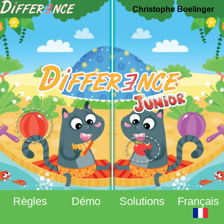
Christophe Boelinger
Règles
Démo
Solutions
Français