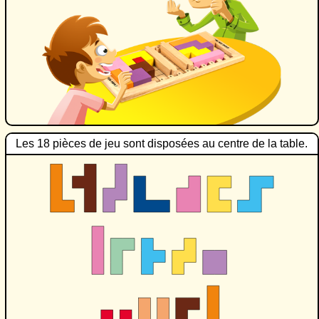
Les 18 pièces de jeu sont disposées au centre de la table.