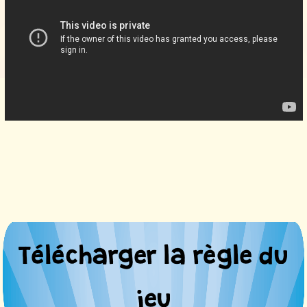
Télécharger la règle du
jeu