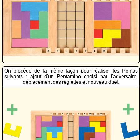
On procède de la même façon pour réaliser les Pentas
suivants : ajout d'un Pentamino choisi par l'adversaire,
déplacement des réglettes et nouveau duel.