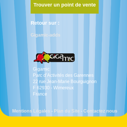
Trouver un point de vente
Retour sur :
Gigamic-adds
Gigamic
Parc d’Activités des Garennes
22 rue Jean-Marie Bourguignon
F 62930 - Wimereux
France
Mentions Légales
-
Plan du Site
-
Contactez nous