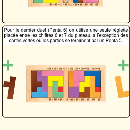
Pour le dernier duel (Penta 6) on utilise une seule réglette
placée entre les chiffres 6 et 7 du plateau, à l'exception des
cartes vertes où les parties se terminent par un Penta 5.