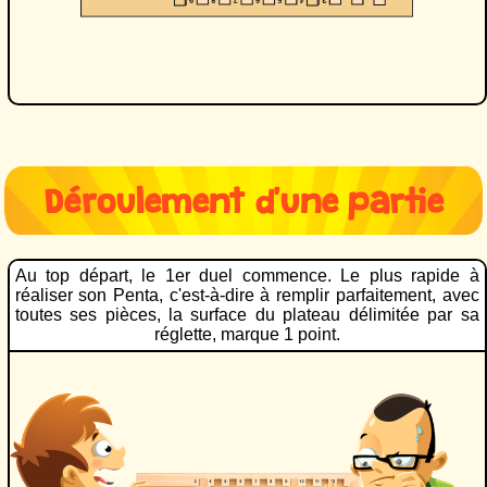
Déroulement d'une partie
Au top départ, le 1er duel commence. Le plus rapide à
réaliser son Penta, c'est-à-dire à remplir parfaitement, avec
toutes ses pièces, la surface du plateau délimitée par sa
réglette, marque 1 point.