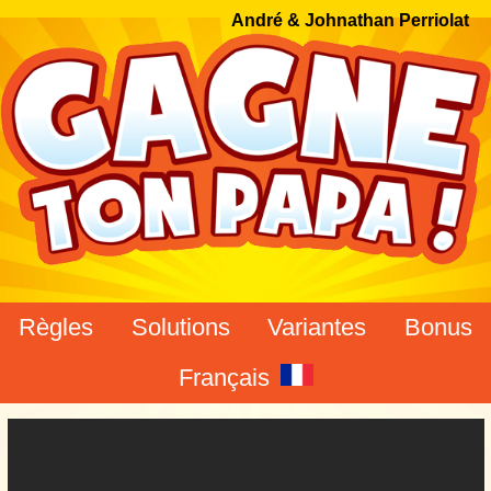
André & Johnathan Perriolat
Règles
Solutions
Variantes
Bonus
Français